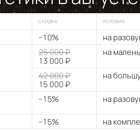
СКИДКА
УСЛОВИЯ
−10%
на разов
25 000 ₽
на мален
13 000 ₽
)
42 000 ₽
на больш
15 000 ₽
−15%
на разов
−15%
на компле