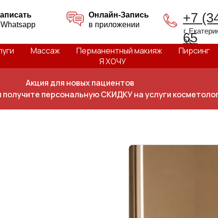
аписать
Онлайн-Запись
+7 (3
 Whatsapp
в приложении
г. Екатер
65
33
луги
Массаж
Перманентный макияж
Пирсинг
Я ХОЧУ
Акция для новых пациентов
и получите персональную СКИДКУ на услуги косметоло