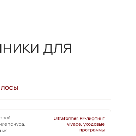
иники для
олосы
торой
Ultraformer, RF‑лифтинг
ние тонуса,
Vivace, уходовые
программы
ния.