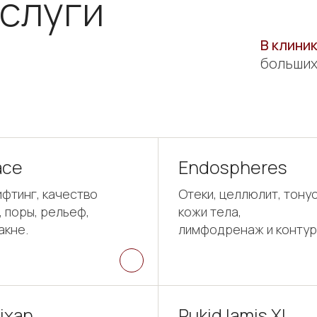
слуги
В клини
больших
ace
Endospheres
ифтинг, качество
Отеки, целлюлит, тону
, поры, рельеф,
кожи тела,
акне.
лимфодренаж и контур
ixan
Rukid lamis XL