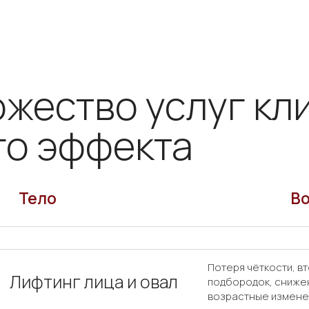
жество услуг кл
го эффекта
Тело
В
Потеря чёткости, в
Лифтинг лица и овал
подбородок, сниже
возрастные измене