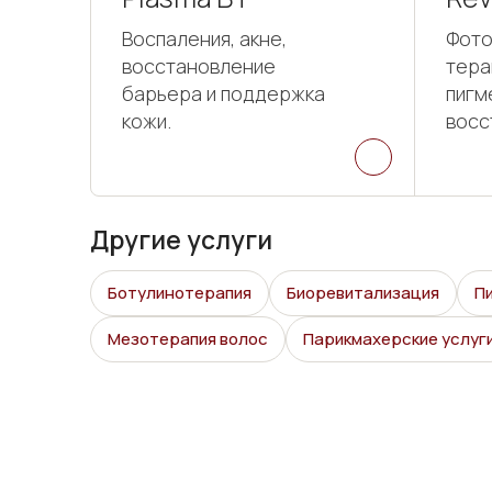
Воспаления, акне,
Фото
восстановление
тера
барьера и поддержка
пигм
кожи.
восс
Другие услуги
Ботулинотерапия
Биоревитализация
П
Мезотерапия волос
Парикмахерские услуг