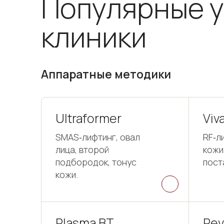
Популярные у
клиники
Аппаратные методики
Ultraformer
Viv
SMAS‑лифтинг, овал
RF‑л
лица, второй
кожи
подбородок, тонус
пост
кожи.
Plasma BT
Rev