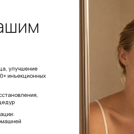
вашим
ица, улучшение
00+ инъекционных
сстановления,
цедур
тации:
домашней