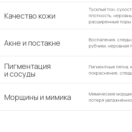
Тусклый тон, сухос
Качество кожи
плотность, неровн
расширенные поры.
Воспаления, следы 
Акне и постакне
рубчики, неровная 
Пигментация
Пигментные пятна, 
и сосуды
покраснение, след
Мимические морщин
Морщины и мимика
потеря увлажнённос