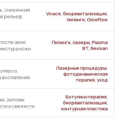
ть, сниженная
Vivace, биоревитализация,
ый рельеф,
пилинги, GlowFlow
после акне,
Пилинги, лазеры, Plasma
BT, Revixan
текстура кожи.
Лазерные процедуры,
купероз,
фотодинамическая
ы воспалений.
терапия, уход
Ботулинотерапия,
ы, заломы,
биоревитализация,
ти и свежести.
контурная пластика