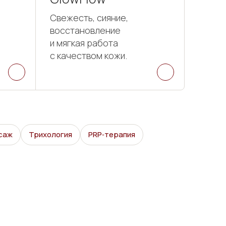
Свежесть, сияние,
восстановление
и мягкая работа
с качеством кожи.
саж
Трихология
PRP‑терапия