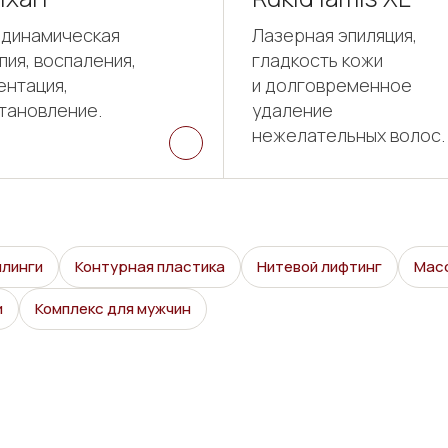
динамическая
Лазерная эпиляция,
пия, воспаления,
гладкость кожи
ентация,
и долговременное
тановление.
удаление
нежелательных волос.
илинги
Контурная пластика
Нитевой лифтинг
Мас
и
Комплекс для мужчин