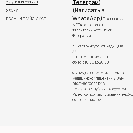
Телеграм
)
Услуги для мужчин
(Написать в
Я ХОЧУ
WhatsApp
)*
ПОЛНЫЙ ПРАЙС-ЛИСТ
компании
META запрещена на
территории Российской
Федерации
г. Екатеринбург, ул. Радищева,
33
пн-пт: с 9.00 до 21.00
сб-вс: с 10.00 до 20.00
© 2026, ООО "Эстетика" номер
медицинской лицензии: Л041-
01021-66/00291248
Не является публичной офертой.
Имеются противопоказания, необх
со специалистом.