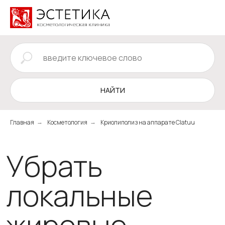
НАЙТИ
Главная
Косметология
Криолиполиз на аппарате Clatuu
→
→
Убрать
локальные
жировые