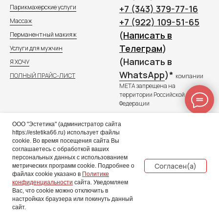
Парикмахерские услуги
+7 (343) 379-77-16
+7 (922) 109-51-65
Массаж
(
Написать в
Перманентный макияж
Телеграм
)
Услуги для мужчин
(Написать в
Я ХОЧУ
WhatsApp
)*
ПОЛНЫЙ ПРАЙС-ЛИСТ
компании
META запрещена на
территории Российской
Федерации
г. Екатеринбург, ул. Радищева,
ООО "Эстетика" (администратор сайта
33
https://estetika66.ru) использует файлы
пн-пт: с 9.00 до 21.00
cookie. Во время посещения сайта Вы
сб-вс: с 10.00 до 20.00
соглашаетесь с обработкой ваших
персональных данных с использованием
© 2026, ООО "Эстетика" номер
Согласен(а)
метрических программ cookie. Подробнее о
медицинской лицензии: Л041-
файлах cookie указано в
Политике
01021-66/00291248
конфиденциальности
сайта. Уведомляем
Вас, что cookie можно отключить в
Не является публичной офертой.
Запись онлайн
настройках браузера или покинуть данный
Имеются противопоказания, необх
сайт.
со специалистом.