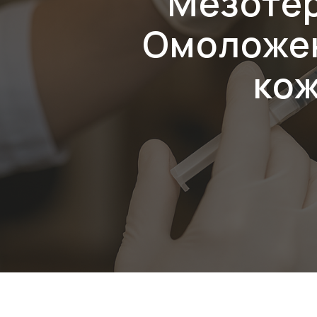
Мезотер
Омоложен
кож