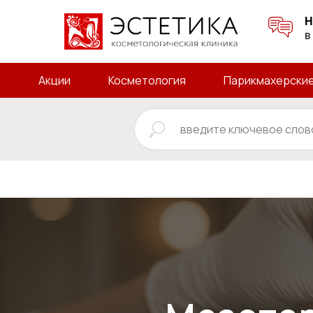
Н
в
Акции
Косметология
Парикмахерские