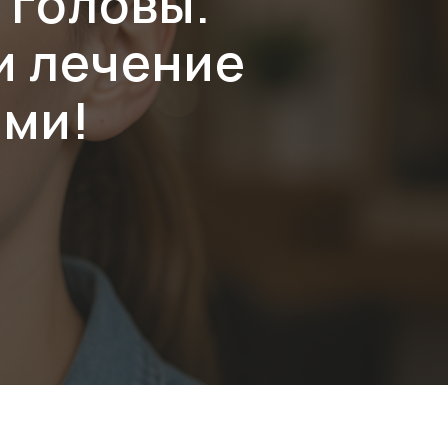
 головы.
и лечение
ями!