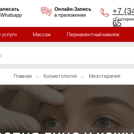
аписать
Онлайн-Запись
+7 (3
 Whatsapp
в приложении
г.Екатери
65
33
 услуги
Массаж
Перманентный макияж
Главная
Косметология
Мезотерапия
→
→