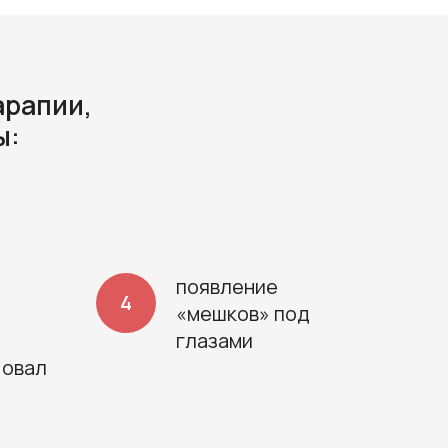
арапии,
ы:
появление
«мешков» под
глазами
 овал