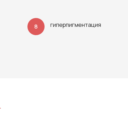
гиперпигментация
т