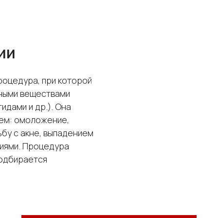
ии
роцедура, при которой
вными веществами
идами и др.). Она
ем: омоложение,
ьбу с акне, выпадением
иями. Процедура
подбирается