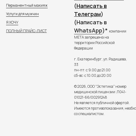
(
Написать в
Перманентный макияж
Телеграм
)
Услуги для мужчин
(Написать в
Я ХОЧУ
WhatsApp
)*
ПОЛНЫЙ ПРАЙС-ЛИСТ
компании
META запрещена на
территории Российской
Федерации
г. Екатеринбург, ул. Радищева,
33
пн-пт: с 9.00 до 21.00
сб-вс: с 10.00 до 20.00
© 2026, ООО "Эстетика" номер
медицинской лицензии: Л041-
01021-66/00291248
Не является публичной офертой.
Имеются противопоказания, необх
со специалистом.